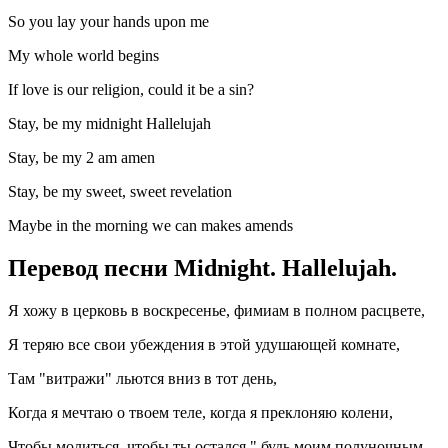
So you lay your hands upon me
My whole world begins
If love is our religion, could it be a sin?
Stay, be my midnight Hallelujah
Stay, be my 2 am amen
Stay, be my sweet, sweet revelation
Maybe in the morning we can makes amends
Перевод песни Midnight. Hallelujah.
Я хожу в церковь в воскресенье, фимиам в полном расцвете,
Я теряю все свои убеждения в этой удушающей комнате,
Там "витражи" льются вниз в тот день,
Когда я мечтаю о твоем теле, когда я преклоняю колени,
Чтобы молиться, чтобы ты остался " будь моим полуночным