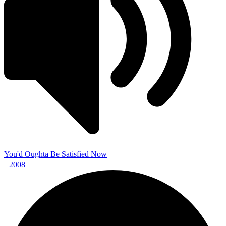
You'd Oughta Be Satisfied Now
2008