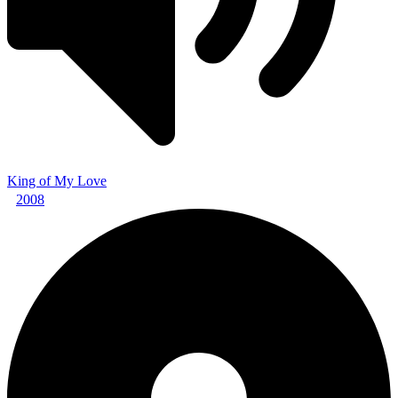
King of My Love
2008