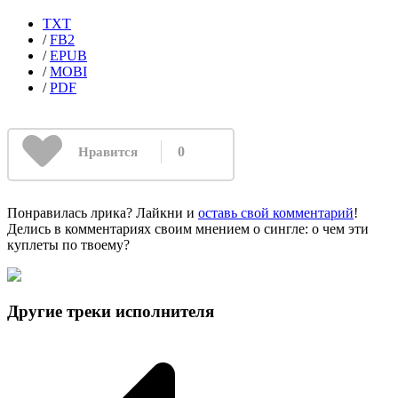
TXT
/
FB2
/
EPUB
/
MOBI
/
PDF
0
Нравится
Понравилась лрика? Лайкни и
оставь свой комментарий
!
Делись в комментариях своим мнением о сингле: о чем эти
куплеты по твоему?
Другие треки исполнителя