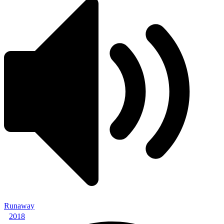
Runaway
2018