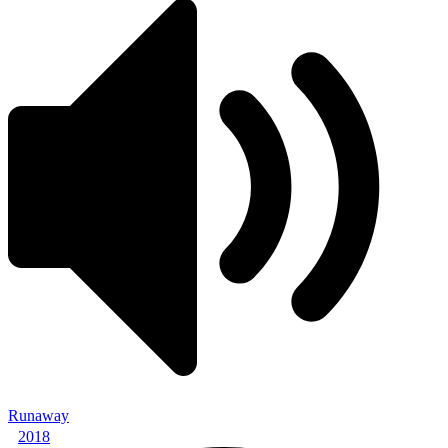
Runaway
2018