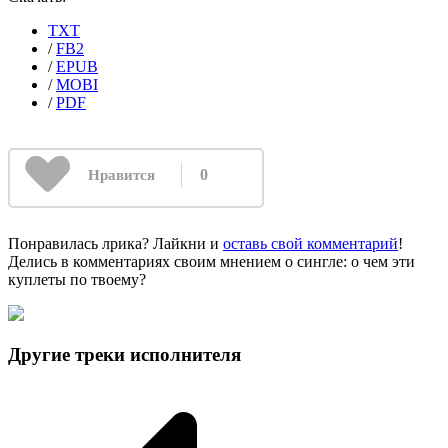
TXT
/
FB2
/
EPUB
/
MOBI
/
PDF
0
Нравится
Понравилась лрика? Лайкни и
оставь свой комментарий
!
Делись в комментариях своим мнением о сингле: о чем эти
куплеты по твоему?
Другие треки исполнителя