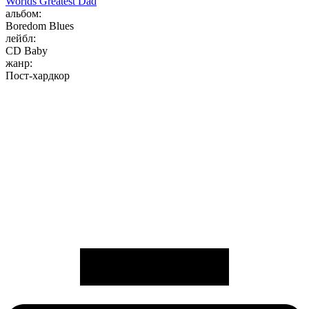
Worlds Greatest Dad
альбом:
Boredom Blues
лейбл:
CD Baby
жанр:
Пост-хардкор