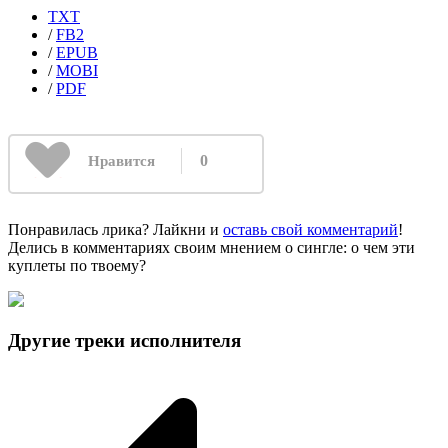
TXT
/
FB2
/
EPUB
/
MOBI
/
PDF
0
Нравится
Понравилась лрика? Лайкни и
оставь свой комментарий
!
Делись в комментариях своим мнением о сингле: о чем эти
куплеты по твоему?
Другие треки исполнителя