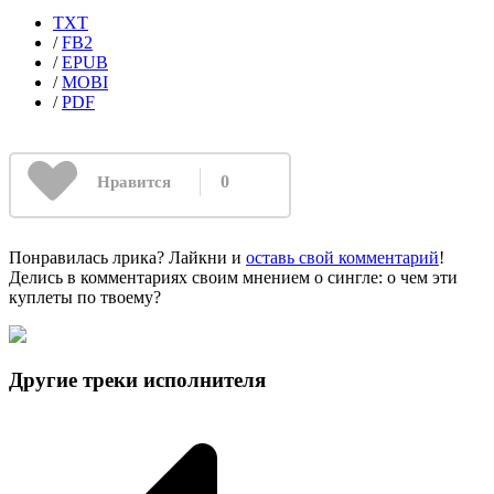
TXT
/
FB2
/
EPUB
/
MOBI
/
PDF
0
Нравится
Понравилась лрика? Лайкни и
оставь свой комментарий
!
Делись в комментариях своим мнением о сингле: о чем эти
куплеты по твоему?
Другие треки исполнителя