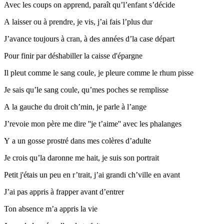
Avec les coups on apprend, paraît qu’l’enfant s’décide
A laisser ou à prendre, je vis, j’ai fais l’plus dur
J’avance toujours à cran, à des années d’la case départ
Pour finir par déshabiller la caisse d'épargne
Il pleut comme le sang coule, je pleure comme le rhum pisse
Je sais qu’le sang coule, qu’mes poches se remplisse
A la gauche du droit ch’min, je parle à l’ange
J’revoie mon père me dire ''je t’aime'' avec les phalanges
Y a un gosse prostré dans mes colères d’adulte
Je crois qu’la daronne me hait, je suis son portrait
Petit j'étais un peu en r’trait, j’ai grandi ch’ville en avant
J’ai pas appris à frapper avant d’entrer
Ton absence m’a appris la vie