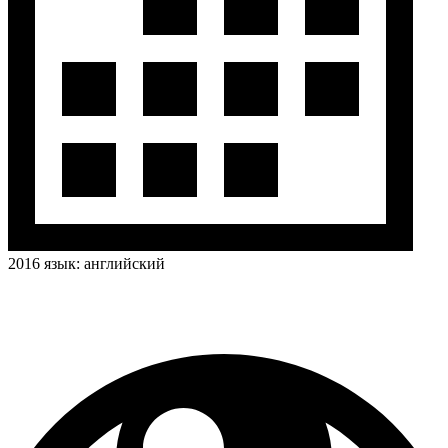
2016
язык:
английский