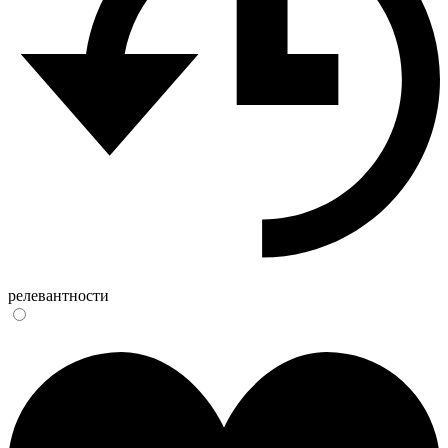
релевантности