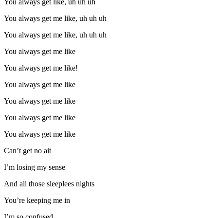
You always get like, uh uh uh
You always get me like, uh uh uh
You always get me like, uh uh uh
You always get me like
You always get me like!
You always get me like
You always get me like
You always get me like
You always get me like
Can’t get no ait
I’m losing my sense
And all those sleeplees nights
You’re keeping me in
I’m so confused