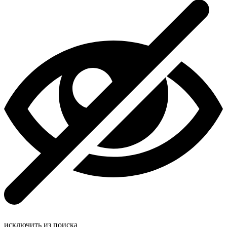
исключить из поиска