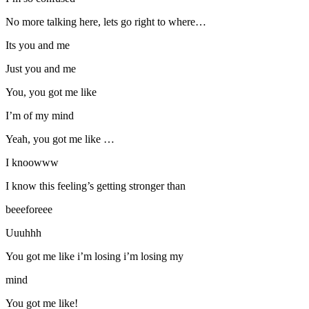
No more talking here, lets go right to where…
Its you and me
Just you and me
You, you got me like
I’m of my mind
Yeah, you got me like …
I knoowww
I know this feeling’s getting stronger than
beeeforeee
Uuuhhh
You got me like i’m losing i’m losing my
mind
You got me like!