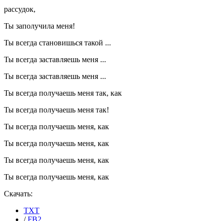
рассудок,
Ты заполучила меня!
Ты всегда становишься такой ...
Ты всегда заставляешь меня ...
Ты всегда заставляешь меня ...
Ты всегда получаешь меня так, как
Ты всегда получаешь меня так!
Ты всегда получаешь меня, как
Ты всегда получаешь меня, как
Ты всегда получаешь меня, как
Ты всегда получаешь меня, как
Скачать:
TXT
/
FB2