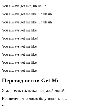
You always get like, uh uh uh
You always get me like, uh uh uh
You always get me like, uh uh uh
You always get me like
You always get me like!
You always get me like
You always get me like
You always get me like
You always get me like
Перевод песни Get Me
У меня есть ты, детка, под моей кожей.
Нет ничего, что могло бы угодить мне...