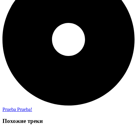
Prueba Prueba!
Похожие треки