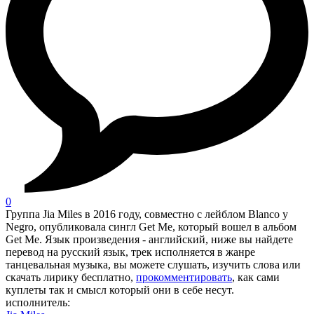
0
Группа Jia Miles в 2016 году, совместно с лейблом Blanco y
Negro, опубликовала сингл Get Me, который вошел в альбом
Get Me. Язык произведения - английский, ниже вы найдете
перевод на русский язык, трек исполняется в жанре
танцевальная музыка, вы можете слушать, изучить слова или
скачать лирику бесплатно,
прокомментировать
, как сами
куплеты так и смысл который они в себе несут.
исполнитель: