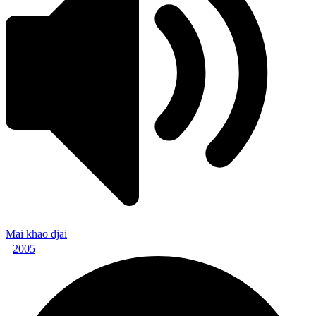
Mai khao djai
2005