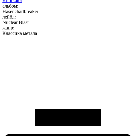
Knorkator
альбом:
Hasenchartbreaker
лейбл:
Nuclear Blast
жанр:
Классика метала