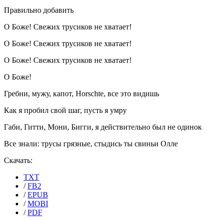
Правильно добавить
О Боже! Свежих трусиков не хватает!
О Боже! Свежих трусиков не хватает!
О Боже! Свежих трусиков не хватает!
О Боже!
Гребни, мужу, капот, Horschte, все это видишь
Как я пробил свой шаг, пусть я умру
Габи, Гитти, Мони, Бигги, я действительно был не одинок
Все знали: трусы грязные, стыдись ты свиньи Олле
Скачать:
TXT
/
FB2
/
EPUB
/
MOBI
/
PDF