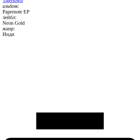
Tigertown
альбом:
Papernote EP
лейбл:
Neon Gold
жанр:
Инди