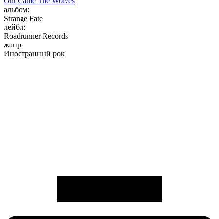
Out Came The Wolves
альбом:
Strange Fate
лейбл:
Roadrunner Records
жанр:
Иностранный рок