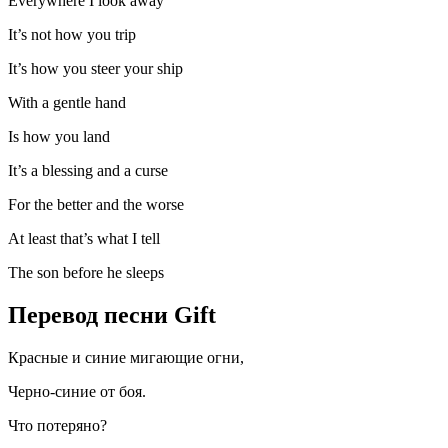
Everywhere I look away
It’s not how you trip
It’s how you steer your ship
With a gentle hand
Is how you land
It’s a blessing and a curse
For the better and the worse
At least that’s what I tell
The son before he sleeps
Перевод песни Gift
Красные и синие мигающие огни,
Черно-синие от боя.
Что потеряно?