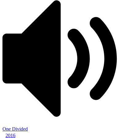
One Divided
2016