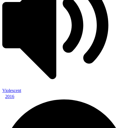
Violescent
2016