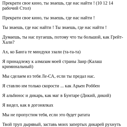
Прекрати свое кино, ты знаешь, где нас найти ! (10 12 14
рабочий Стол)
Прекрати свое кино, ты знаешь, где нас найти !
Ты знаешь, где нас найти ! Ты знаешь, где нас найти !
Думаешь, ты нас пугаешь, потому что ты большой, как Грейт-
Хали?
Ах, ко Банга те миндуки эзали (та-та-та)
Я принадлежу к алмазам моей страны Заир (Калаш
криминальный)
Мы сделаем из тебя Ле-СА, если ты предал нас.
Я ставлю им только скорости ... как Арьен Роббен
Я альбинос и дикарь, как маг в Бунтаре (Дикий, дикий)
Я видел, как в догонялках
Мы не пропустим тебя, если это будет ратата
Твой труп дырявый, заставь моих запертых дикарей рухнуть