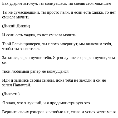
Бах ударил-затонул, ты волнуешься, ты съешь себя мякишем
Ты не сумасшедший, ты просто пьян, и если есть хаджа, то нет
смысла мочить
(Дикий Дикий)
И если есть хаджа, то нет смысла мочить
Твой Блейз проверен, ты плохо зачеркнут, мы включим тебя,
чтобы ты засветился.
Заткнись, я рэп лучше тебя, Я рэп лучше его, я рэп лучше, чем
он
твой любимый рэпер не возмущайся.
Иди и займись своим сыном, пока тебя не зажгли и он не
запел Папаутай.
(Дикость)
Я знаю, что я лучший, и я продемонстрирую это
Верните своих рэперов я разобью их, слава и успех хотят меня