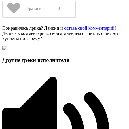
0
Нравится
Понравилась лрика? Лайкни и
оставь свой комментарий
!
Делись в комментариях своим мнением о сингле: о чем эти
куплеты по твоему?
Другие треки исполнителя