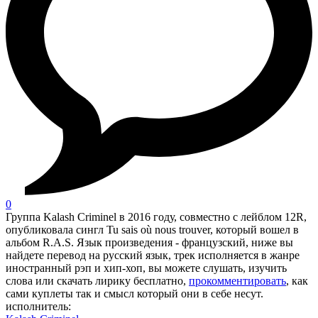
0
Группа Kalash Criminel в 2016 году, совместно с лейблом 12R,
опубликовала сингл Tu sais où nous trouver, который вошел в
альбом R.A.S. Язык произведения - французский, ниже вы
найдете перевод на русский язык, трек исполняется в жанре
иностранный рэп и хип-хоп, вы можете слушать, изучить
слова или скачать лирику бесплатно,
прокомментировать
, как
сами куплеты так и смысл который они в себе несут.
исполнитель: