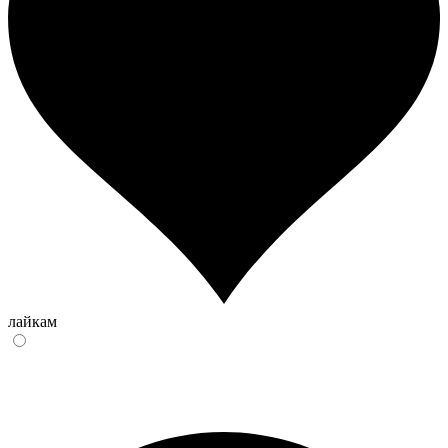
лайкам