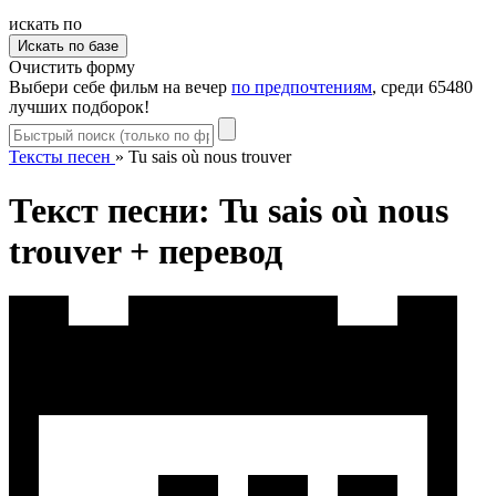
искать по
Очистить форму
Выбери себе фильм на вечер
по предпочтениям
, среди 65480
лучших подборок!
Тексты песен
»
Tu sais où nous trouver
Текст песни: Tu sais où nous
trouver + перевод