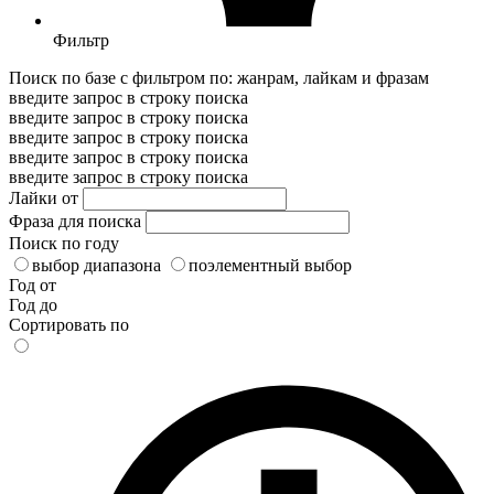
Фильтр
Поиск по базе с фильтром по: жанрам, лайкам и фразам
введите запрос в строку поиска
введите запрос в строку поиска
введите запрос в строку поиска
введите запрос в строку поиска
введите запрос в строку поиска
Лайки от
Фраза для поиска
Поиск по году
выбор диапазона
поэлементный выбор
Год от
Год до
Сортировать по