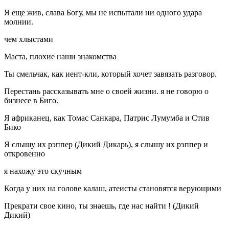
Я еще жив, слава Богу, мы не испытали ни одного удара
молнии.
чем хлыстами
Маста, плохие наши знакомства
Ты смельчак, как иент-кли, который хочет завязать разговор.
Перестань рассказывать мне о своей жизни. я не говорю о
бизнесе в Биго.
Я африканец, как Томас Санкара, Патрис Лумумба и Стив
Бико
Я слышу их рэппер (Дикий Дикарь), я слышу их рэппер и
откровенно
я нахожу это скучным
Когда у них на голове калаш, атеисты становятся верующими
Прекрати свое кино, ты знаешь, где нас найти ! (Дикий
Дикий)