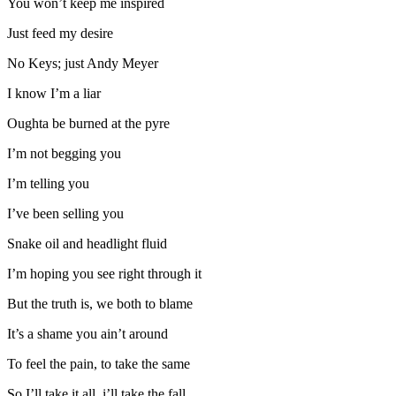
You won’t keep me inspired
Just feed my desire
No Keys; just Andy Meyer
I know I’m a liar
Oughta be burned at the pyre
I’m not begging you
I’m telling you
I’ve been selling you
Snake oil and headlight fluid
I’m hoping you see right through it
But the truth is, we both to blame
It’s a shame you ain’t around
To feel the pain, to take the same
So I’ll take it all, i’ll take the fall