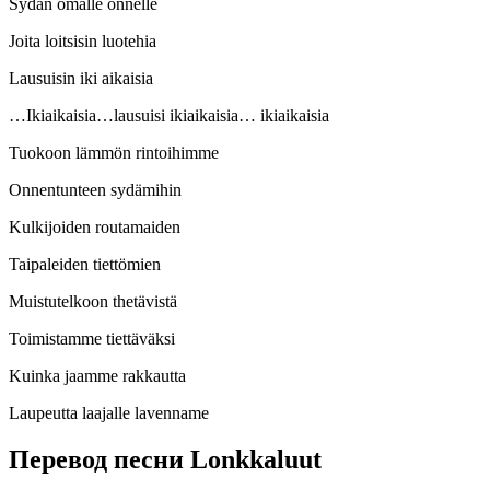
Sydän omalle onnelle
Joita loitsisin luotehia
Lausuisin iki aikaisia
…Ikiaikaisia…lausuisi ikiaikaisia… ikiaikaisia
Tuokoon lämmön rintoihimme
Onnentunteen sydämihin
Kulkijoiden routamaiden
Taipaleiden tiettömien
Muistutelkoon thetävistä
Toimistamme tiettäväksi
Kuinka jaamme rakkautta
Laupeutta laajalle lavenname
Перевод песни Lonkkaluut