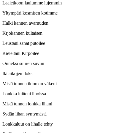
Laajetkoon laulumme lujemmin
Yltympäri kosmisen kotimme
Halki kannen avaruuden
Krjokannen kultaisen
Leustani sanat putoilee
Kieleltäni Kirpoilee
Onneksi suuren suvun
Iki aikojen iloksi
Mistä tunnen ikioman väkeni
Lonkka luitteni lihoissa
Mistä tunnen lonkka lihani
Sydän lihan syntymästä
Lonkkaluut on lihalle tehty