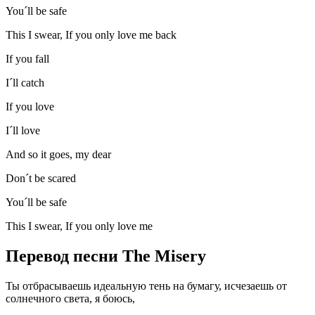
You´ll be safe
This I swear, If you only love me back
If you fall
I´ll catch
If you love
I´ll love
And so it goes, my dear
Don´t be scared
You´ll be safe
This I swear, If you only love me
Перевод песни The Misery
Ты отбрасываешь идеальную тень на бумагу, исчезаешь от
солнечного света, я боюсь,