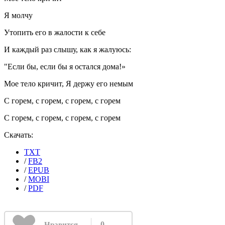
Я молчу
Утопить его в жалости к себе
И каждый раз слышу, как я жалуюсь:
"Если бы, если бы я остался дома!»
Мое тело кричит, Я держу его немым
С горем, с горем, с горем, с горем
С горем, с горем, с горем, с горем
Скачать:
TXT
/
FB2
/
EPUB
/
MOBI
/
PDF
0
Нравится