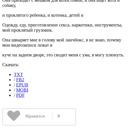
Она приходит с мешком для колостомии, и она ищет кота и
собаку,
и проклятого ребенка, и котенка, детей и
Одежду, еду, приготовление секса, наркотики, инструменты,
мой проклятый грузовик.
Она швыряет мне в голову мой ланчбокс, я не знаю, почему
мои видеозаписи лежат в
куче на заднем дворе, это сводит меня с ума, я могу плюнуть.
Скачать:
TXT
/
FB2
/
EPUB
/
MOBI
/
PDF
0
Нравится