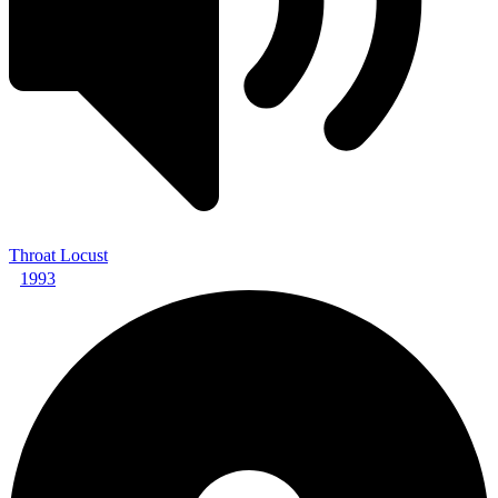
Throat Locust
1993