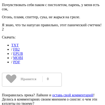
Почувствовать себя паком с пистолетом, парень, у меня есть
сок,
Огонь, пламя, спиттер, сука, не жарься на гриле.
Я знаю, что ты напуган правильно, этот панический счетчик!
2
Скачать:
TXT
/
FB2
/
EPUB
/
MOBI
/
PDF
0
Нравится
Понравилась лрика? Лайкни и
оставь свой комментарий
!
Делись в комментариях своим мнением о сингле: о чем эти
куплеты по твоему?