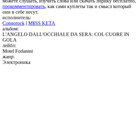
можете слушать, изучить слова или скачать лирику бесплатно,
прокомментировать
, как сами куплеты так и смысл который
они в себе несут.
исполнитель:
Congorock
|
M¥SS KETA
альбом:
L'ANGELO DALL'OCCHIALE DA SERA: COL CUORE IN
GOLA
лейбл:
Motel Forlanini
жанр:
Электроника