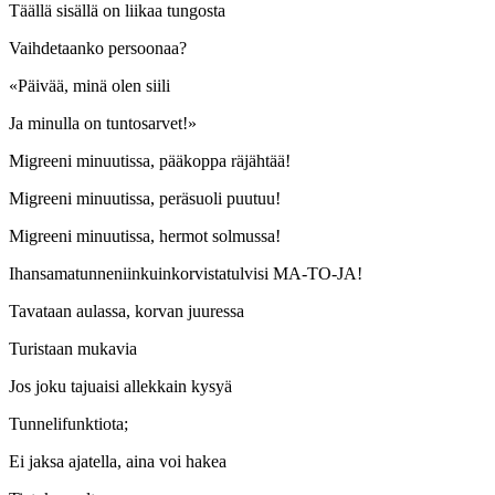
Täällä sisällä on liikaa tungosta
Vaihdetaanko persoonaa?
«Päivää, minä olen siili
Ja minulla on tuntosarvet!»
Migreeni minuutissa, pääkoppa räjähtää!
Migreeni minuutissa, peräsuoli puutuu!
Migreeni minuutissa, hermot solmussa!
Ihansamatunneniinkuinkorvistatulvisi MA-TO-JA!
Tavataan aulassa, korvan juuressa
Turistaan mukavia
Jos joku tajuaisi allekkain kysyä
Tunnelifunktiota;
Ei jaksa ajatella, aina voi hakea