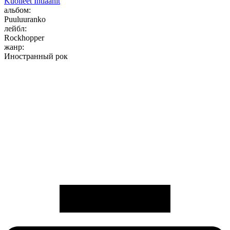
Kuolleet Intiaanit
альбом:
Puuluuranko
лейбл:
Rockhopper
жанр:
Иностранный рок