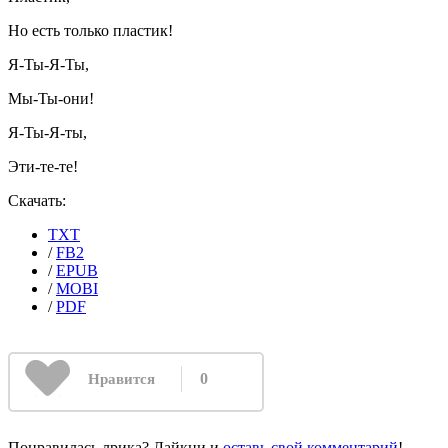
Но есть только пластик!
Я-Ты-Я-Ты,
Мы-Ты-они!
Я-Ты-Я-ты,
Эти-те-те!
Скачать:
TXT
/
FB2
/
EPUB
/
MOBI
/
PDF
0
Нравится
Понравилась лрика? Лайкни и
оставь свой комментарий
!