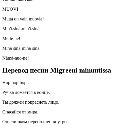
MUOVI
Mutta on vain muovia!
Minä-sinä-minä-sinä
Me-te-he!
Minä-sinä-minä-sinä
Nämä-nuo-ne!
Перевод песни Migreeni minuutissa
Hopihopihopi,
Ручка ломается в конце.
Ты должен покраснеть лицо.
Спасайся от мира,
Он слишком переполнен внутри.