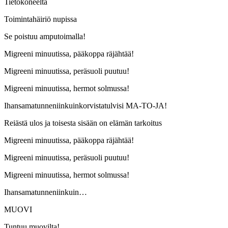
Tietokoneelta
Toimintahäiriö nupissa
Se poistuu amputoimalla!
Migreeni minuutissa, pääkoppa räjähtää!
Migreeni minuutissa, peräsuoli puutuu!
Migreeni minuutissa, hermot solmussa!
Ihansamatunneniinkuinkorvistatulvisi MA-TO-JA!
Reiästä ulos ja toisesta sisään on elämän tarkoitus
Migreeni minuutissa, pääkoppa räjähtää!
Migreeni minuutissa, peräsuoli puutuu!
Migreeni minuutissa, hermot solmussa!
Ihansamatunneniinkuin…
MUOVI
Tuntuu muovilta!