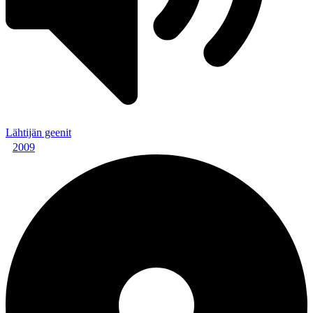
Lähtijän geenit
2009