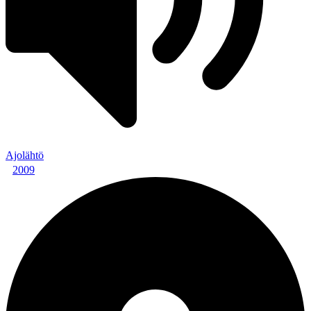
Ajolähtö
2009