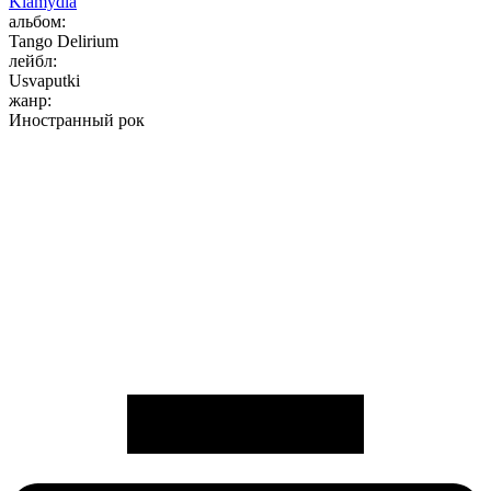
Klamydia
альбом:
Tango Delirium
лейбл:
Usvaputki
жанр:
Иностранный рок