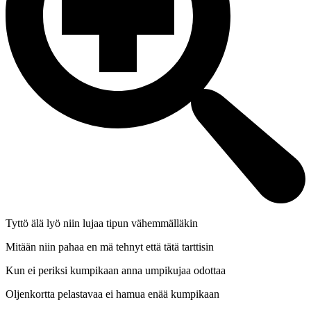
Tyttö älä lyö niin lujaa tipun vähemmälläkin
Mitään niin pahaa en mä tehnyt että tätä tarttisin
Kun ei periksi kumpikaan anna umpikujaa odottaa
Oljenkortta pelastavaa ei hamua enää kumpikaan