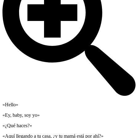
«Hello»
«Ey, baby, soy yo»
«¿Qué haces?»
«Aquí llegando a tu casa, ¿y tu mamá está por ahí?»