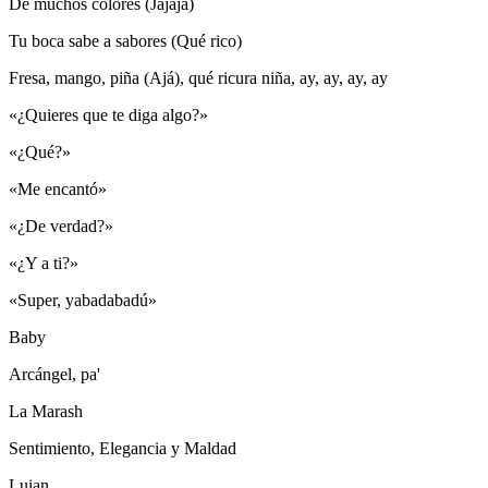
De muchos colores (Jajaja)
Tu boca sabe a sabores (Qué rico)
Fresa, mango, piña (Ajá), qué ricura niña, ay, ay, ay, ay
«¿Quieres que te diga algo?»
«¿Qué?»
«Me encantó»
«¿De verdad?»
«¿Y a ti?»
«Super, yabadabadú»
Baby
Arcángel, pa'
La Marash
Sentimiento, Elegancia y Maldad
Luian