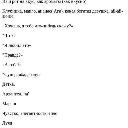
Ваш рот на вкус, как ароматы (как вкусно)
Клубника, манго, ананас( Ага), какая богатая девушка, ай-ай-
ай-ай
«Хочешь, я тебе что-нибудь скажу?»
"Что?»
"Я любил это»
"Правда?»
«А тебе?»
"Супер, ябадабаду»
Детка,
Архангел, па'
Мараш
Чувство, элегантность и зло
Луян