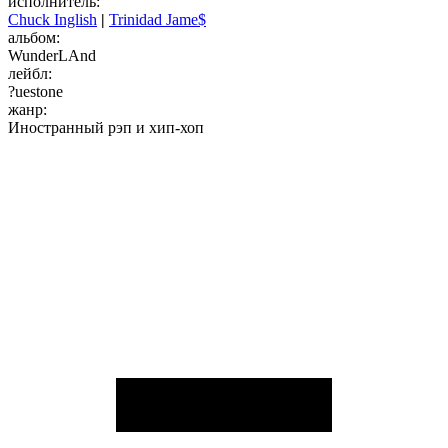
исполнитель:
Chuck Inglish
|
Trinidad Jame$
альбом:
WunderLAnd
лейбл:
?uestone
жанр:
Иностранный рэп и хип-хоп