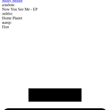
Molly Moore
альбом:
Now You See Me - EP
лейбл:
Home Planet
жанр:
Поп