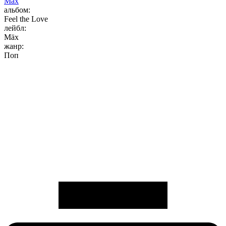
Max
альбом:
Feel the Love
лейбл:
Mäx
жанр:
Поп