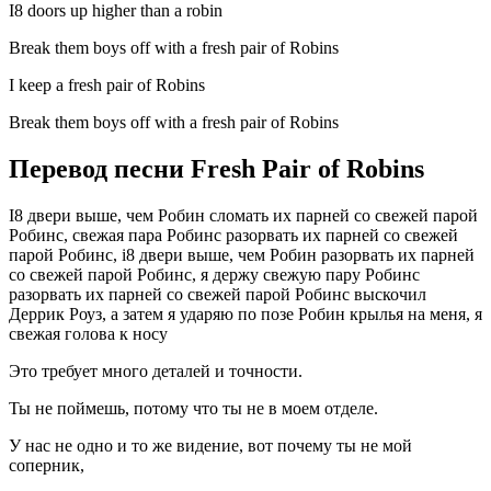
I8 doors up higher than a robin
Break them boys off with a fresh pair of Robins
I keep a fresh pair of Robins
Break them boys off with a fresh pair of Robins
Перевод песни Fresh Pair of Robins
I8 двери выше, чем Робин сломать их парней со свежей парой
Робинс, свежая пара Робинс разорвать их парней со свежей
парой Робинс, i8 двери выше, чем Робин разорвать их парней
со свежей парой Робинс, я держу свежую пару Робинс
разорвать их парней со свежей парой Робинс выскочил
Деррик Роуз, а затем я ударяю по позе Робин крылья на меня, я
свежая голова к носу
Это требует много деталей и точности.
Ты не поймешь, потому что ты не в моем отделе.
У нас не одно и то же видение, вот почему ты не мой
соперник,