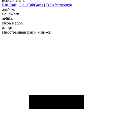
исполнитель:
Riff Raff
|
DollaBillGates
|
DJ Afterthought
альбом:
Balloween
лейбл:
Neon Nation
жанр:
Иностранный рэп и хип-хоп