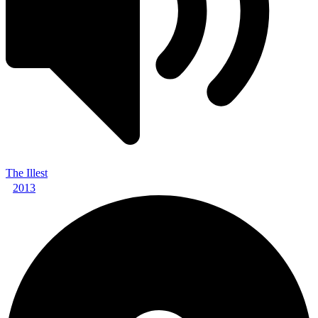
The Illest
2013