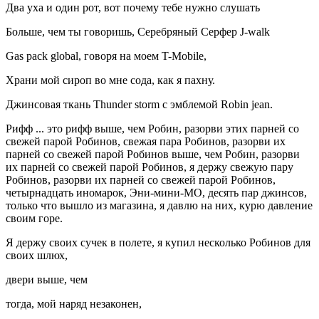
Два уха и один рот, вот почему тебе нужно слушать
Больше, чем ты говоришь, Серебряный Серфер J-walk
Gas pack global, говоря на моем T-Mobile,
Храни мой сироп во мне сода, как я пахну.
Джинсовая ткань Thunder storm с эмблемой Robin jean.
Рифф ... это рифф выше, чем Робин, разорви этих парней со
свежей парой Робинов, свежая пара Робинов, разорви их
парней со свежей парой Робинов выше, чем Робин, разорви
их парней со свежей парой Робинов, я держу свежую пару
Робинов, разорви их парней со свежей парой Робинов,
четырнадцать иномарок, Эни-мини-МО, десять пар джинсов,
только что вышло из магазина, я давлю на них, курю давление
своим горе.
Я держу своих сучек в полете, я купил несколько Робинов для
своих шлюх,
двери выше, чем
тогда, мой наряд незаконен,