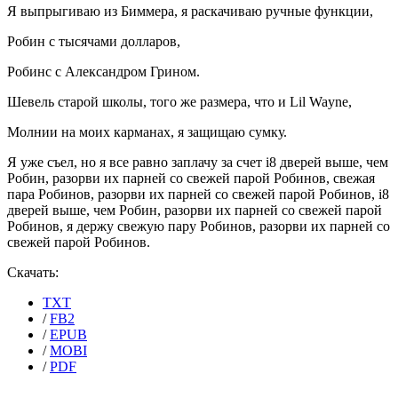
Я выпрыгиваю из Биммера, я раскачиваю ручные функции,
Робин с тысячами долларов,
Робинс с Александром Грином.
Шевель старой школы, того же размера, что и Lil Wayne,
Молнии на моих карманах, я защищаю сумку.
Я уже съел, но я все равно заплачу за счет i8 дверей выше, чем
Робин, разорви их парней со свежей парой Робинов, свежая
пара Робинов, разорви их парней со свежей парой Робинов, i8
дверей выше, чем Робин, разорви их парней со свежей парой
Робинов, я держу свежую пару Робинов, разорви их парней со
свежей парой Робинов.
Скачать:
TXT
/
FB2
/
EPUB
/
MOBI
/
PDF