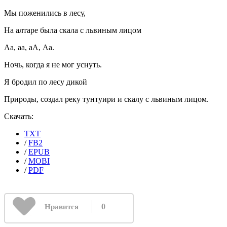
Мы поженились в лесу,
На алтаре была скала с львиным лицом
Аа, аа, аА, Аа.
Ночь, когда я не мог уснуть.
Я бродил по лесу дикой
Природы, создал реку тунтуири и скалу с львиным лицом.
Скачать:
TXT
/
FB2
/
EPUB
/
MOBI
/
PDF
0
Нравится