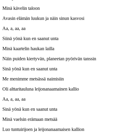
Minä kävelin taloon
Avasin elämän luukun ja näin sinun kasvosi
Aa, a, aa, aa
Siinä yönä kun en saanut unta
Minä kaartelin haukan lailla
Näin puiden kiertyvän, planeetan pyörivän tanssin
Sinä yönä kun en saanut unta
Me menimme metsässä naimisiin
Oli alttaritauluna leijonanaamainen kallio
Aa, a, aa, aa
Sinä yönä kun en saanut unta
Minä vaelsin erämaan metsää
Luo tuntuirijoen ja leijonanaamaisen kallion