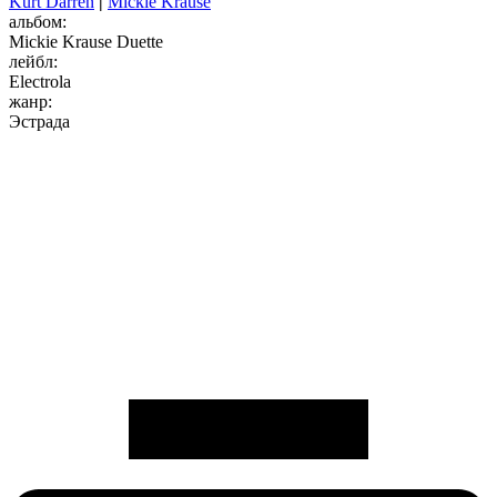
Kurt Darren
|
Mickie Krause
альбом:
Mickie Krause Duette
лейбл:
Electrola
жанр:
Эстрада