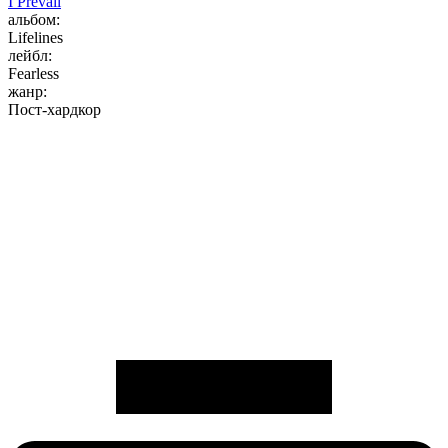
I Prevail
альбом:
Lifelines
лейбл:
Fearless
жанр:
Пост-хардкор