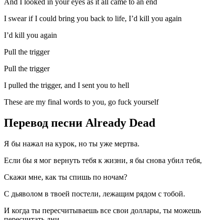
And I looked in your eyes as it all came to an end
I swear if I could bring you back to life, I’d kill you again
I’d kill you again
Pull the trigger
Pull the trigger
I pulled the trigger, and I sent you to hell
These are my final words to you, go fuck yourself
Перевод песни Already Dead
Я бы нажал на курок, но ты уже мертва.
Если бы я мог вернуть тебя к жизни, я бы снова убил тебя,
Скажи мне, как ты спишь по ночам?
С дьяволом в твоей постели, лежащим рядом с тобой.
И когда ты пересчитываешь все свои доллары, ты можешь
пересчитать дни,