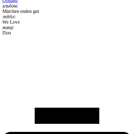
Oonagh
альбом:
Märchen enden gut
лейбл:
We Love
жанр:
Поп