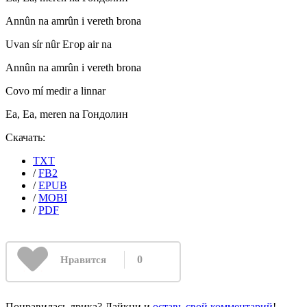
Annûn na amrûn i vereth brona
Uvan sír nûr Егор air na
Annûn na amrûn i vereth brona
Covo mí medir a linnar
Ea, Ea, meren na Гондолин
Скачать:
TXT
/
FB2
/
EPUB
/
MOBI
/
PDF
0
Нравится
Понравилась лрика? Лайкни и
оставь свой комментарий
!