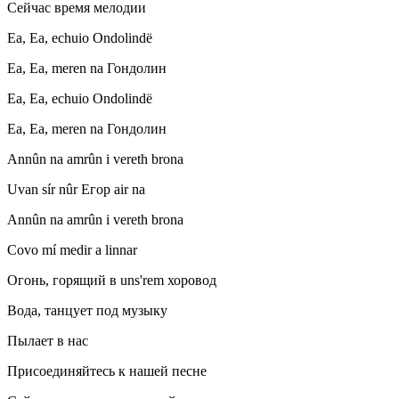
Сейчас время мелодии
Ea, Ea, echuio Ondolindë
Ea, Ea, meren na Гондолин
Ea, Ea, echuio Ondolindë
Ea, Ea, meren na Гондолин
Annûn na amrûn i vereth brona
Uvan sír nûr Егор air na
Annûn na amrûn i vereth brona
Covo mí medir a linnar
Огонь, горящий в uns'rem хоровод
Вода, танцует под музыку
Пылает в нас
Присоединяйтесь к нашей песне