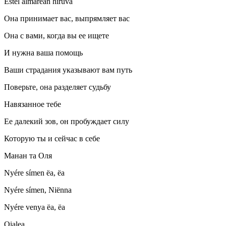
Estel almarëan hiruva
Она принимает вас, выпрямляет вас
Она с вами, когда вы ее ищете
И нужна ваша помощь
Ваши страдания указывают вам путь
Поверьте, она разделяет судьбу
Навязанное тебе
Ее далекий зов, он пробуждает силу
Которую ты и сейчас в себе
Манан та Оля
Nyére símen ëa, ëa
Nyére símen, Niënna
Nyére venya ëa, ëa
Oialea