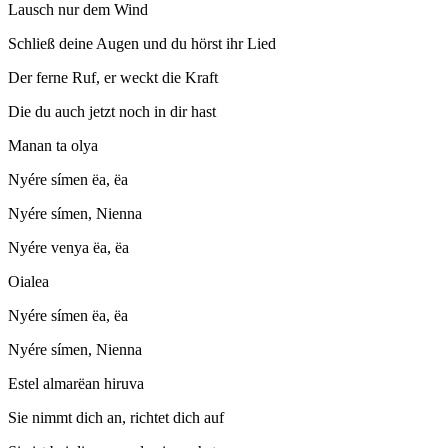
Lausch nur dem Wind
Schließ deine Augen und du hörst ihr Lied
Der ferne Ruf, er weckt die Kraft
Die du auch jetzt noch in dir hast
Manan ta olya
Nyére símen ëa, ëa
Nyére símen, Nienna
Nyére venya ëa, ëa
Oialea
Nyére símen ëa, ëa
Nyére símen, Nienna
Estel almarëan hiruva
Sie nimmt dich an, richtet dich auf