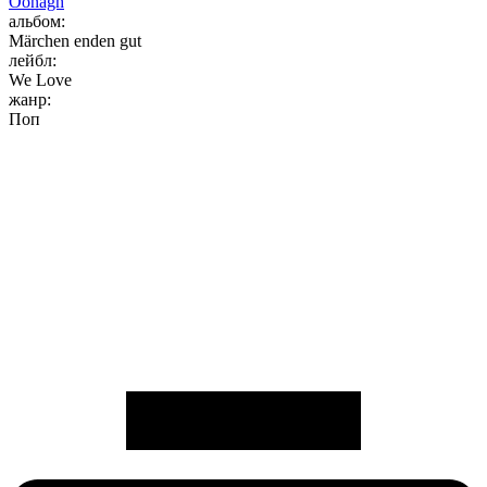
Oonagh
альбом:
Märchen enden gut
лейбл:
We Love
жанр:
Поп