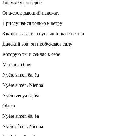
Где уже утро серое
Она-свет, дающий надежду
Прислушайся только к ветру
Закрой глаза, и ты услышишь ее песню
Далекий зов, он пробуждает силу
Которую ты и сейчас в себе
Манан та Оля
Nyére símen ëa, ëa
Nyére símen, Nienna
Nyére venya ëa, ëa
Oialea
Nyére símen ëa, ëa
Nyére símen, Nienna