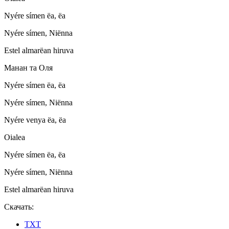
Nyére símen ëa, ëa
Nyére símen, Niënna
Estel almarëan hiruva
Манан та Оля
Nyére símen ëa, ëa
Nyére símen, Niënna
Nyére venya ëa, ëa
Oialea
Nyére símen ëa, ëa
Nyére símen, Niënna
Estel almarëan hiruva
Скачать:
TXT