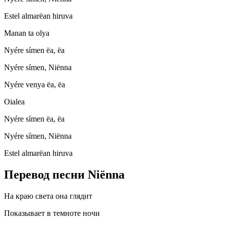
Estel almarëan hiruva
Manan ta olya
Nyére símen ëa, ëa
Nyére símen, Niënna
Nyére venya ëa, ëa
Oialea
Nyére símen ëa, ëa
Nyére símen, Niënna
Estel almarëan hiruva
Перевод песни Niënna
На краю света она глядит
Показывает в темноте ночи