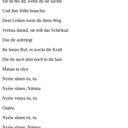
Sie ist bei dir, wenn du sie suchst
Und ihre Hilfe brauchst
Dein Leiden weist dir ihren Weg
Vertrau darauf, sie teilt das Schicksal
Das dir auferlegt
Ihr ferner Ruf, er weckt die Kraft
Die du auch jetzt noch in dir hast
Manan ta olya
Nyére símen ëa, ëa
Nyére símen, Niënna
Nyére venya ëa, ëa
Oialea
Nyére símen ëa, ëa
Nyére símen, Niënna