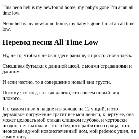
This neon hell is my newfound home, my baby’s gone I’m at an all
time low.
Neon hell is my newfound home, my baby’s gone I’m at an all time
low.
Перевод песни All Time Low
Ну, не то, чтобы я не был здесь раньше, я просто снова здесь.
Смешивая бутылки с длинной шеей, с моими страданиями и
джином.
И если честно, то я совершенно новый вид грусти.
Потому что когда ты так далеко, это совсем новый вид
плохого.
Я в самом низу, я на дне и в холоде на 12 унций, и это
дерьмовое погружение тратит все мои деньги, к черту ее, она
может целовать мой стакан слишком глубоко, и чертовски
поздно, нет выхода из этого бедного разбитого сердца, этот
неоновый ад-мой новоиспеченный дом, мой ребенок ушел, я в
самом низу.