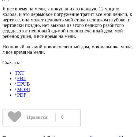
Я все время на мели, я покупал их за каждую 12 унцию
холода, и это дерьмовое погружение тратит все мои деньги, к
черту ее, она может целовать мой стакан слишком глубоко, и
чертовски поздно, нет выхода из этого бедного разбитого
сердца, этот неоновый ад-мой новоиспеченный дом, мой
ребенок ушел, я все время на мели.
Неоновый ад - мой новоиспеченный дом, моя малышка ушла,
я все время на мели.
Скачать:
TXT
/
FB2
/
EPUB
/
MOBI
/
PDF
0
Нравится