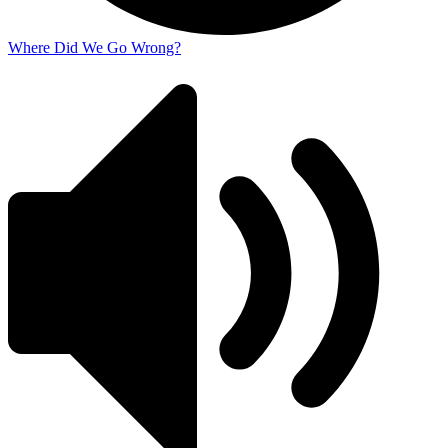
Where Did We Go Wrong?