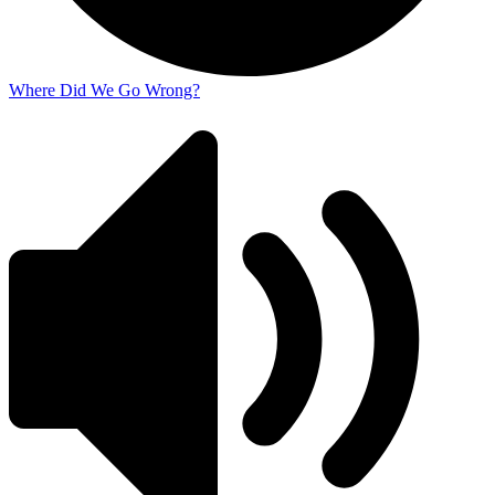
Where Did We Go Wrong?