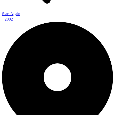
Start Again
2002