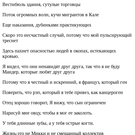
Вестибюль здания, сутулые торговцы
Поток огромных волн, кучи мигрантов в Кале
Еще наказания, дубинками практикующих
Скоро это несчастный случай, потому что мой пульсирующий
треснет
Здесь пахнет опасностью людей в окопах, истекающих
кровью.
Я видел, что они ненавидят друг друга, так что я не буду
Мандер, которые любят друг друга
Потому что я честный и искренний, я француз, который ген
Поверить, что рэп, который я тебе привез, как канцероген
Отец хорошо говорит, Я вижу, что сын ограничен
Нарисуй мне овцу, чтобы я мог ее заколоть.
У тебя длинные зубы, а у тебя острые когти.
Жизнь-это не Микки и не смешанный коллектив