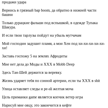
продажи удара
Вернись в грязный bap boom, да обратно в нижней части
башни
Только дурацкие фальши под вспышкой, в одежде Тупака
Шакура.
И если твои тарлузы пойдут на убыль мутчачам
Мой господин задушит пламя, а мои Хеи под хи-хи-хи-хи-хи-
хи!
Заставь госпожу 5 на землях Афродиты
Мне нет дела до Моды и ХХХ в Mobb Deep
Здесь Тан-Шей держится за веревку.
Жизнь ударяет тебя по сонной артерии, если ты ХХХ в shit
Улица оставляет следы и pe-sli желтая моча
Цель приманки game является копчик ветер игра
Нарисуй мне овцу, это закончится в кефте