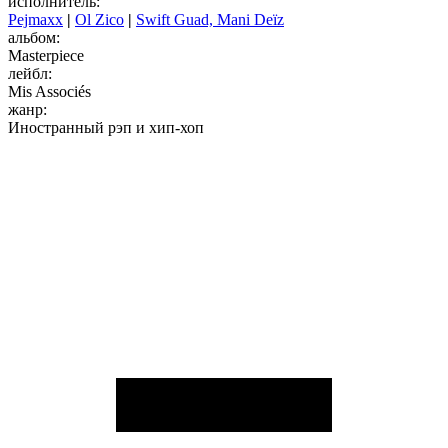
исполнитель:
Pejmaxx
|
Ol Zico
|
Swift Guad, Mani Deïz
альбом:
Masterpiece
лейбл:
Mis Associés
жанр:
Иностранный рэп и хип-хоп