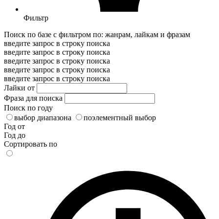
Фильтр
Поиск по базе с фильтром по: жанрам, лайкам и фразам
введите запрос в строку поиска
введите запрос в строку поиска
введите запрос в строку поиска
введите запрос в строку поиска
введите запрос в строку поиска
Лайки от
Фраза для поиска
Поиск по году
выбор диапазона
поэлементный выбор
Год от
Год до
Сортировать по