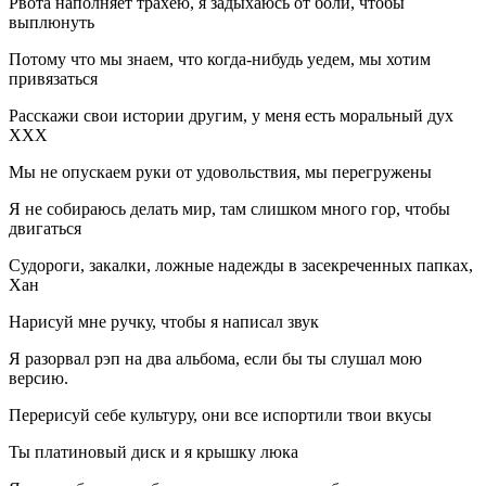
Рвота наполняет трахею, я задыхаюсь от боли, чтобы
выплюнуть
Потому что мы знаем, что когда-нибудь уедем, мы хотим
привязаться
Расскажи свои истории другим, у меня есть моральный дух
XXX
Мы не опускаем руки от удовольствия, мы перегружены
Я не собираюсь делать мир, там слишком много гор, чтобы
двигаться
Судороги, закалки, ложные надежды в засекреченных папках,
Хан
Нарисуй мне ручку, чтобы я написал звук
Я разорвал рэп на два альбома, если бы ты слушал мою
версию.
Перерисуй себе культуру, они все испортили твои вкусы
Ты платиновый диск и я крышку люка