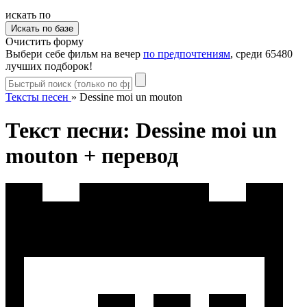
искать по
Очистить форму
Выбери себе фильм на вечер
по предпочтениям
, среди 65480
лучших подборок!
Тексты песен
»
Dessine moi un mouton
Текст песни: Dessine moi un
mouton + перевод