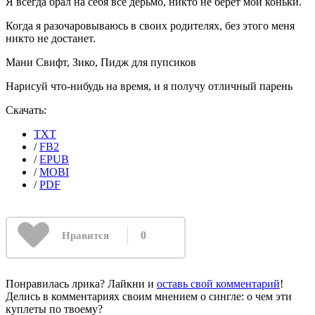
Я всегда брал на себя все дерьмо, никто не берет мои коньки.
Когда я разочаровываюсь в своих родителях, без этого меня
никто не достанет.
Мани Свифт, Зико, Пидж для пупсиков
Нарисуй что-нибудь на время, и я получу отличный парень
Скачать:
TXT
/
FB2
/
EPUB
/
MOBI
/
PDF
0
Нравится
Понравилась лрика? Лайкни и
оставь свой комментарий
!
Делись в комментариях своим мнением о сингле: о чем эти
куплеты по твоему?