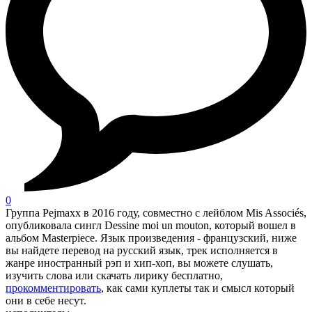
0
Группа Pejmaxx в 2016 году, совместно с лейблом Mis Associés,
опубликовала сингл Dessine moi un mouton, который вошел в
альбом Masterpiece. Язык произведения - французский, ниже
вы найдете перевод на русский язык, трек исполняется в
жанре иностранный рэп и хип-хоп, вы можете слушать,
изучить слова или скачать лирику бесплатно,
прокомментировать
, как сами куплеты так и смысл который
они в себе несут.