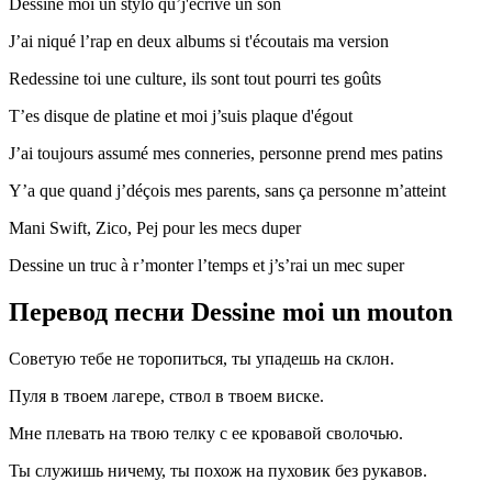
Dessine moi un stylo qu’j'écrive un son
J’ai niqué l’rap en deux albums si t'écoutais ma version
Redessine toi une culture, ils sont tout pourri tes goûts
T’es disque de platine et moi j’suis plaque d'égout
J’ai toujours assumé mes conneries, personne prend mes patins
Y’a que quand j’déçois mes parents, sans ça personne m’atteint
Mani Swift, Zico, Pej pour les mecs duper
Dessine un truc à r’monter l’temps et j’s’rai un mec super
Перевод песни Dessine moi un mouton
Советую тебе не торопиться, ты упадешь на склон.
Пуля в твоем лагере, ствол в твоем виске.
Мне плевать на твою телку с ее кровавой сволочью.
Ты служишь ничему, ты похож на пуховик без рукавов.