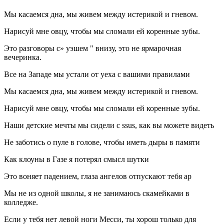
Мы касаемся дна, мы живем между истерикой и гневом.
Нарисуй мне овцу, чтобы мы сломали ей коренные зубы.
Это разговоры с» уэшем " внизу, это не ярмарочная
вечеринка.
Все на Западе мы устали от уеха с вашими правилами
Мы касаемся дна, мы живем между истерикой и гневом.
Нарисуй мне овцу, чтобы мы сломали ей коренные зубы.
Наши детские мечты мы сидели с ssus, как вы можете видеть
Не заботись о пуле в голове, чтобы иметь дыры в памяти
Как клоуны в Газе я потерял смысл шутки
Это воняет падением, глаза ангелов отпускают тебя ap
Мы не из одной школы, я не занимаюсь скамейками в
колледже.
Если у тебя нет левой ноги Месси, ты хорош только для