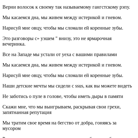
Верни волосок к своему так называемому гангстскому рэпу.
Мы касаемся дна, мы живем между истерикой и гневом.
Нарисуй мне овцу, чтобы мы сломали ей коренные зубы.
Это разговоры с» уэшем " внизу, это не ярмарочная
вечеринка.
Все на Западе мы устали от уеха с вашими правилами
Мы касаемся дна, мы живем между истерикой и гневом.
Нарисуй мне овцу, чтобы мы сломали ей коренные зубы.
Наши детские мечты мы сидели с ssus, как вы можете видеть
Не заботись о пуле в голове, чтобы иметь дыры в памяти
Скажи мне, что мы выигрываем, раскрывая свои грехи,
запятнанная репутация
Мы тратим свое время на бегство от добра, гоняясь за
мусором