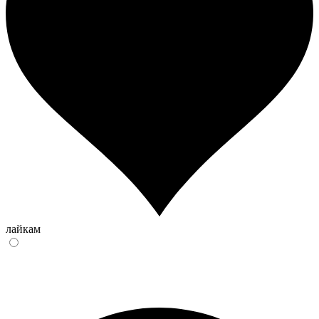
лайкам