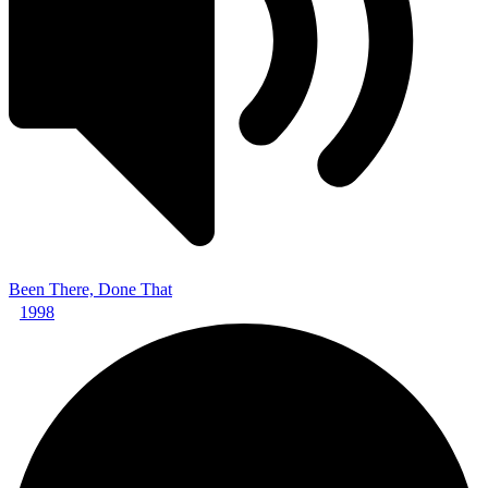
Been There, Done That
1998