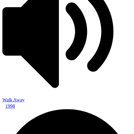
Walk Away
1998