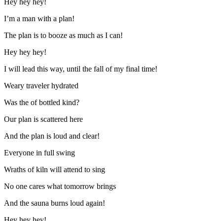
Hey hey hey!
I’m a man with a plan!
The plan is to booze as much as I can!
Hey hey hey!
I will lead this way, until the fall of my final time!
Weary traveler hydrated
Was the of bottled kind?
Our plan is scattered here
And the plan is loud and clear!
Everyone in full swing
Wraths of kiln will attend to sing
No one cares what tomorrow brings
And the sauna burns loud again!
Hey hey hey!