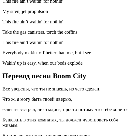
This fire ain’t waitin' for nothin'
My siren, jet propulsion
This fire ain’t waitin' for nothin'
Take the gas canisters, torch the coffins
This fire ain’t waitin' for nothin'
Everybody makin' off better than me, but I see
Wakin' up is easy, when our beds explode
Перевод песни Boom City
Все уверены, что ты не знаешь, из чего сделан.
Что ж, я могу быть твоей дверью,
если ты застрял, не стыдись, просто потому что тебе хочется
Бушевать в этих комнатах, ты должен чувствовать себя
живым.
Я не знаю, что ждет, пришло время понять.