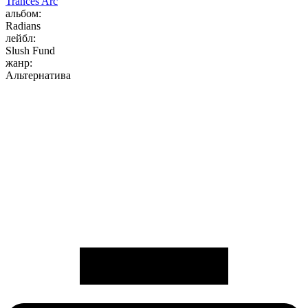
Trances Arc
альбом:
Radians
лейбл:
Slush Fund
жанр:
Альтернатива