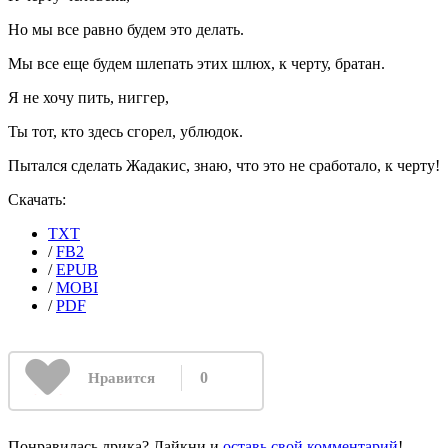
Но мы все равно будем это делать.
Мы все еще будем шлепать этих шлюх, к черту, братан.
Я не хочу пить, ниггер,
Ты тот, кто здесь сгорел, ублюдок.
Пытался сделать Жадакис, знаю, что это не сработало, к черту!
Скачать:
TXT
/
FB2
/
EPUB
/
MOBI
/
PDF
0
Нравится
Понравилась лрика? Лайкни и
оставь свой комментарий
!