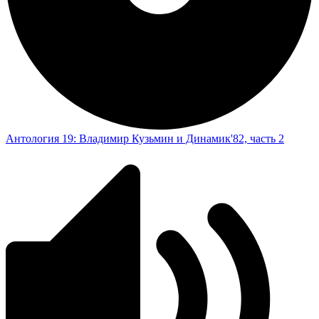
Антология 19: Владимир Кузьмин и Динамик'82, часть 2