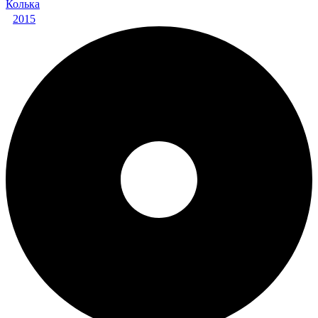
Колька
2015