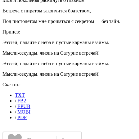
Мозги поколенья раскинуть о главном.
Встреча с пиратом закончится братством,
Под пистолетом мне прощаться с секретом — без тайн.
Припев:
Эээээй, падайте с неба в пустые карманы взаймы.
Мысли-секунды, жизнь на Сатурне встречай!
Эээээй, падайте с неба в пустые карманы взаймы.
Мысли-секунды, жизнь на Сатурне встречай!
Скачать:
TXT
/
FB2
/
EPUB
/
MOBI
/
PDF