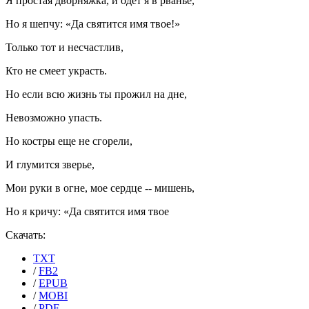
Я простая дворняжка, и одет я в рванье,
Но я шепчу: «Да святится имя твое!»
Только тот и несчастлив,
Кто не смеет украсть.
Но если всю жизнь ты прожил на дне,
Невозможно упасть.
Но костры еще не сгорели,
И глумится зверье,
Мои руки в огне, мое сердце -- мишень,
Но я кричу: «Да святится имя твое
Скачать:
TXT
/
FB2
/
EPUB
/
MOBI
/
PDF