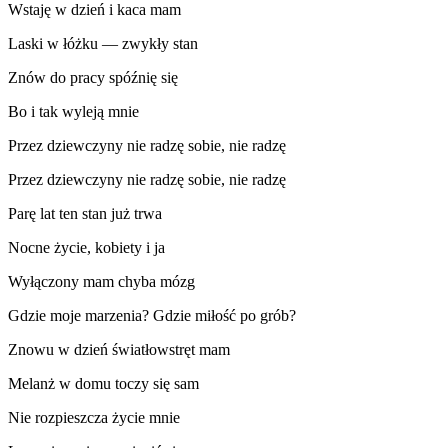
Wstaję w dzień i kaca mam
Laski w łóżku — zwykły stan
Znów do pracy spóźnię się
Bo i tak wyleją mnie
Przez dziewczyny nie radzę sobie, nie radzę
Przez dziewczyny nie radzę sobie, nie radzę
Parę lat ten stan już trwa
Nocne życie, kobiety i ja
Wyłączony mam chyba mózg
Gdzie moje marzenia? Gdzie miłość po grób?
Znowu w dzień światłowstręt mam
Melanż w domu toczy się sam
Nie rozpieszcza życie mnie