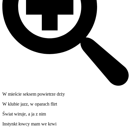
W mieście seksem powietrze drży
W klubie jazz, w oparach flirt
Świat wiruje, a ja z nim
Instynkt łowcy mam we krwi