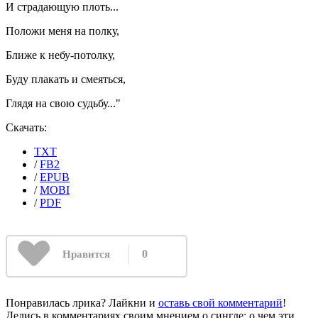
И страдающую плоть...
Положи меня на полку,
Ближе к небу-потолку,
Буду плакать и смеяться,
Глядя на свою судьбу..."
Скачать:
TXT
/
FB2
/
EPUB
/
MOBI
/
PDF
0
Нравится
Понравилась лрика? Лайкни и
оставь свой комментарий
!
Делись в комментариях своим мнением о сингле: о чем эти