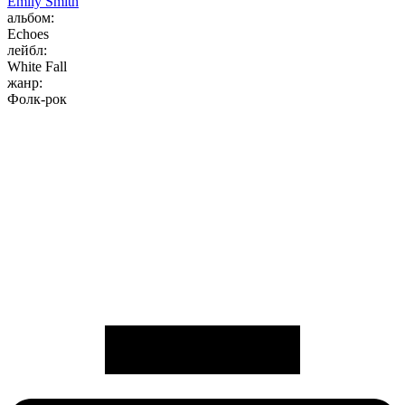
Emily Smith
альбом:
Echoes
лейбл:
White Fall
жанр:
Фолк-рок