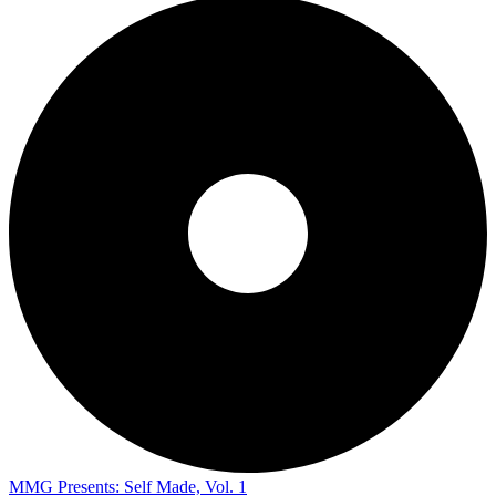
MMG Presents: Self Made, Vol. 1