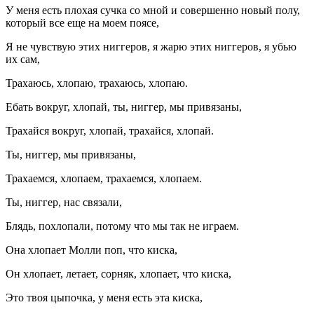
У меня есть плохая сучка со мной и совершенно новый полу,
который все еще на моем поясе,
Я не чувствую этих ниггеров, я жарю этих ниггеров, я убью
их сам,
Трахаюсь, хлопаю, трахаюсь, хлопаю.
Ебать вокруг, хлопай, ты, ниггер, мы привязаны,
Трахайся вокруг, хлопай, трахайся, хлопай.
Ты, ниггер, мы привязаны,
Трахаемся, хлопаем, трахаемся, хлопаем.
Ты, ниггер, нас связали,
Блядь, похлопали, потому что мы так не играем.
Она хлопает Молли поп, что киска,
Он хлопает, летает, сорняк, хлопает, что киска,
Это твоя цыпочка, у меня есть эта киска,