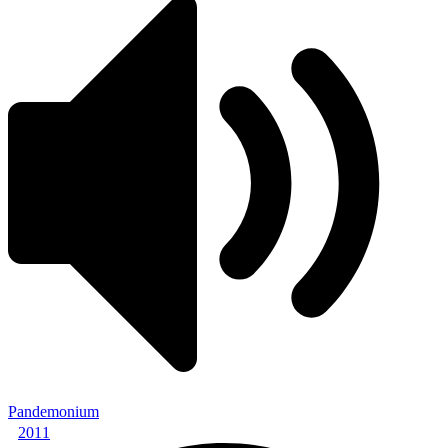
Pandemonium
2011