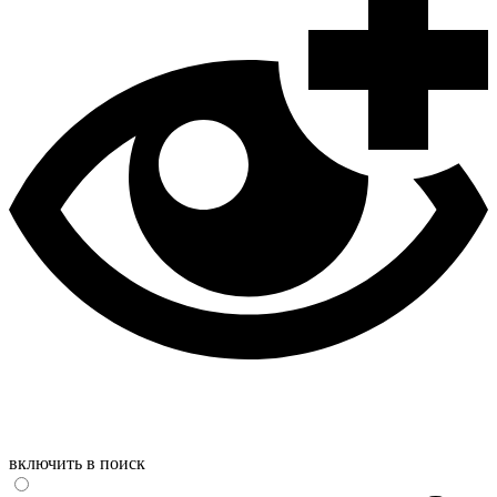
включить в поиск