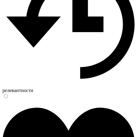
релевантности