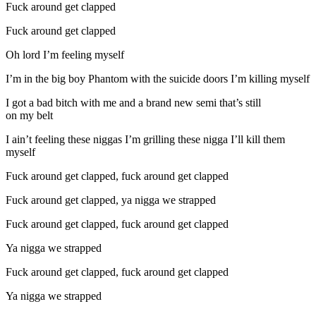
Fuck around get clapped
Fuck around get clapped
Oh lord I’m feeling myself
I’m in the big boy Phantom with the suicide doors I’m killing myself
I got a bad bitch with me and a brand new semi that’s still
on my belt
I ain’t feeling these niggas I’m grilling these nigga I’ll kill them
myself
Fuck around get clapped, fuck around get clapped
Fuck around get clapped, ya nigga we strapped
Fuck around get clapped, fuck around get clapped
Ya nigga we strapped
Fuck around get clapped, fuck around get clapped
Ya nigga we strapped