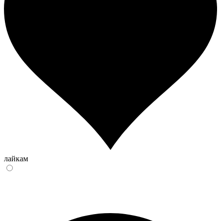
лайкам