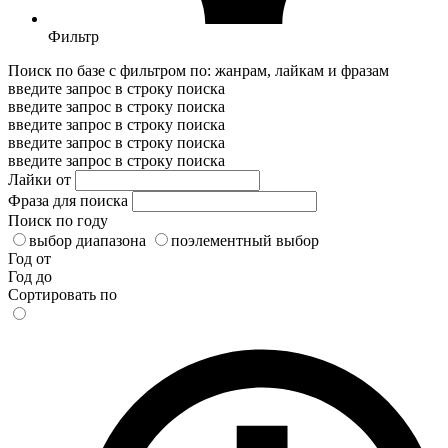
Фильтр
Поиск по базе с фильтром по: жанрам, лайкам и фразам
введите запрос в строку поиска
введите запрос в строку поиска
введите запрос в строку поиска
введите запрос в строку поиска
введите запрос в строку поиска
Лайки от
Фраза для поиска
Поиск по году
выбор диапазона
поэлементный выбор
Год от
Год до
Сортировать по