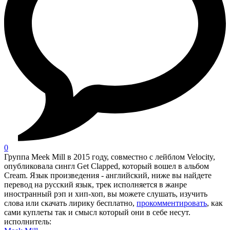
0
Группа Meek Mill в 2015 году, совместно с лейблом Velocity,
опубликовала сингл Get Clapped, который вошел в альбом
Cream. Язык произведения - английский, ниже вы найдете
перевод на русский язык, трек исполняется в жанре
иностранный рэп и хип-хоп, вы можете слушать, изучить
слова или скачать лирику бесплатно,
прокомментировать
, как
сами куплеты так и смысл который они в себе несут.
исполнитель: