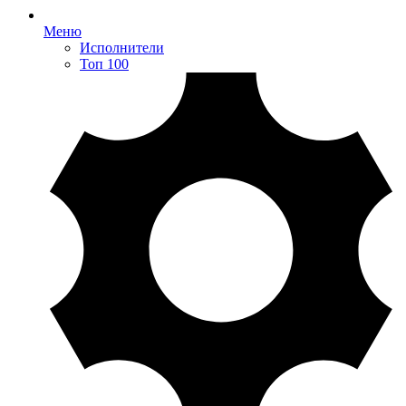
Меню
Исполнители
Топ 100