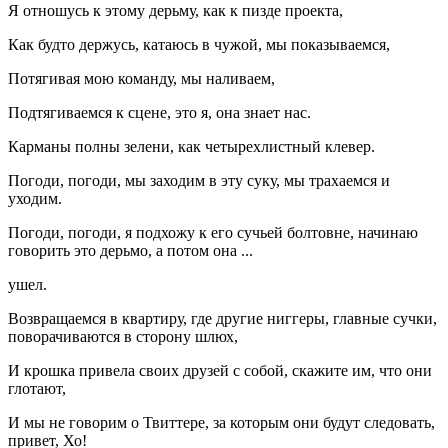
Я отношусь к этому дерьму, как к пизде проекта,
Как будто держусь, катаюсь в чужой, мы показываемся,
Потягивая мою команду, мы наливаем,
Подтягиваемся к сцене, это я, она знает нас.
Карманы полны зелени, как четырехлистный клевер.
Погоди, погоди, мы заходим в эту суку, мы трахаемся и
уходим.
Погоди, погоди, я подхожу к его сучьей болтовне, начинаю
говорить это дерьмо, а потом она ...
ушел.
Возвращаемся в квартиру, где другие ниггеры, главные сучки,
поворачиваются в сторону шлюх,
И крошка привела своих друзей с собой, скажите им, что они
глотают,
И мы не говорим о Твиттере, за которым они будут следовать,
привет, Хо!