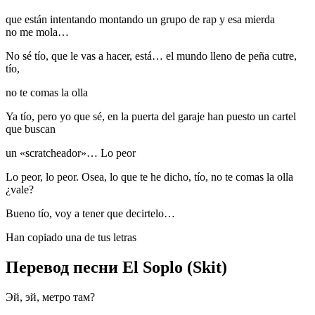
que están intentando montando un grupo de rap y esa mierda
no me mola…
No sé tío, que le vas a hacer, está… el mundo lleno de peña cutre,
tío,
no te comas la olla
Ya tío, pero yo que sé, en la puerta del garaje han puesto un cartel
que buscan
un «scratcheador»… Lo peor
Lo peor, lo peor. Osea, lo que te he dicho, tío, no te comas la olla
¿vale?
Bueno tío, voy a tener que decirtelo…
Han copiado una de tus letras
Перевод песни El Soplo (Skit)
Эй, эй, метро там?