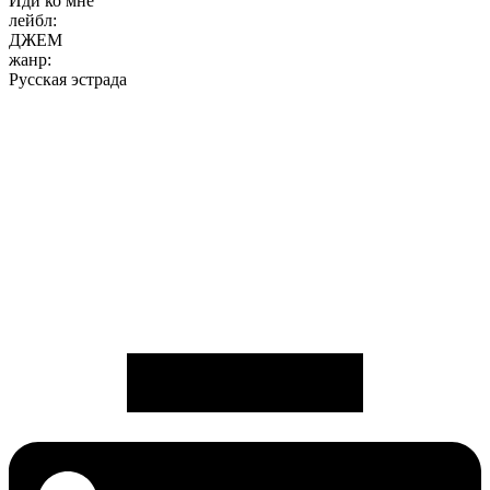
Иди ко мне
лейбл:
ДЖЕМ
жанр:
Русская эстрада