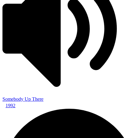
Somebody Up There
1992