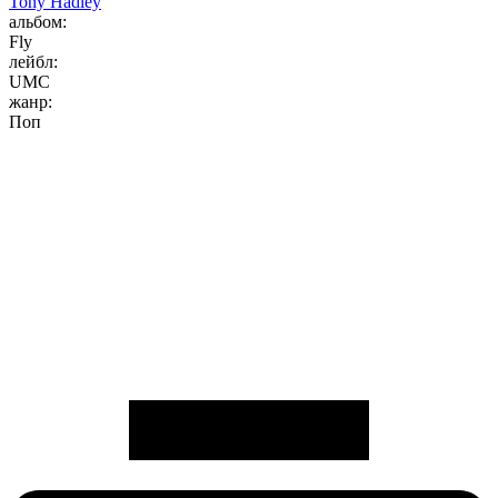
Tony Hadley
альбом:
Fly
лейбл:
UMC
жанр:
Поп